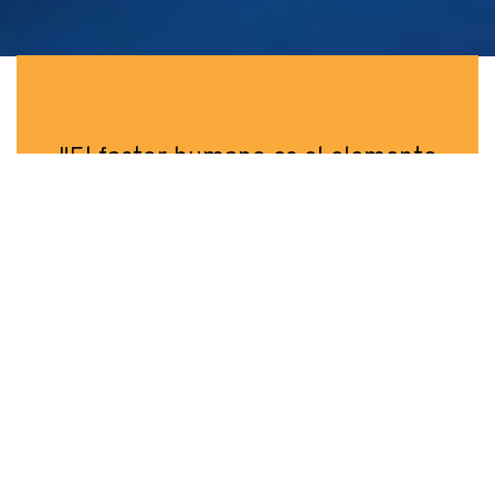
"El factor humano es el elemento
más importante en las
organizaciones"
En Línea
Escríbenos para brindarte asesoría para tu
crecimiento personal y profesional.